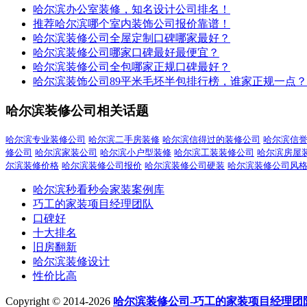
哈尔滨办公室装修，知名设计公司排名！
推荐哈尔滨哪个室内装饰公司报价靠谱！
哈尔滨装修公司全屋定制口碑哪家最好？
哈尔滨装修公司哪家口碑最好最便宜？
哈尔滨装修公司全包哪家正规口碑最好？
哈尔滨装饰公司89平米毛坯半包排行榜，谁家正规一点？
哈尔滨装修公司相关话题
哈尔滨专业装修公司
哈尔滨二手房装修
哈尔滨信得过的装修公司
哈尔滨信
修公司
哈尔滨家装公司
哈尔滨小户型装修
哈尔滨工装装修公司
哈尔滨房屋
尔滨装修价格
哈尔滨装修公司报价
哈尔滨装修公司硬装
哈尔滨装修公司风
哈尔滨秒看秒会家装案例库
巧工的家装项目经理团队
口碑好
十大排名
旧房翻新
哈尔滨装修设计
性价比高
Copyright © 2014-2026
哈尔滨装修公司-巧工的家装项目经理团