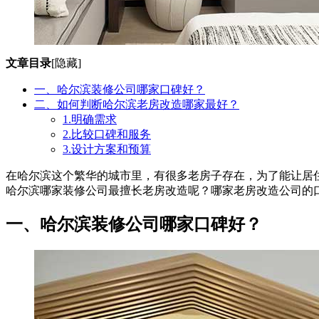
文章目录
[隐藏]
一、哈尔滨装修公司哪家口碑好？
二、如何判断哈尔滨老房改造哪家最好？
1.明确需求
2.比较口碑和服务
3.设计方案和预算
在哈尔滨这个繁华的城市里，有很多老房子存在，为了能让居
哈尔滨哪家装修公司最擅长老房改造呢？哪家老房改造公司的
一、哈尔滨装修公司哪家口碑好
？