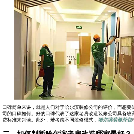
口碑简单来讲，就是人们对于哈尔滨装修公司的评价，而想要
司的口碑如何。好的口碑代表了这家老房改造装修公司具备较
费标准来判读。此外，若考虑不同装修模式，
哈尔滨装修外包
二、如何判断哈尔滨老房改造哪家最好
？