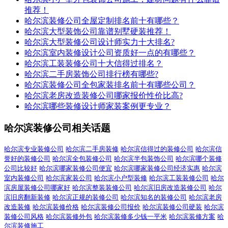
推荐！
哈尔滨装修公司全屋定制排名前十有哪些？
哈尔滨大型装饰公司靠谱别墅硬装推荐！
哈尔滨大型装修公司设计师实力十大排名?
哈尔滨室内装修设计公司资质好一点的有哪些？
哈尔滨工装装修公司十大信得过排名？
哈尔滨二手房装饰公司排行榜有哪些?
哈尔滨装修公司全包家装排名前十有哪些公司？
哈尔滨老房改造装修公司哪家报价性价比高?
哈尔滨哪些装修设计师家装案例更专业？
哈尔滨装修公司相关话题
哈尔滨专业装修公司
哈尔滨二手房装修
哈尔滨信得过的装修公司
哈尔滨信
誉好的装修公司
哈尔滨全包装修公司
哈尔滨半包装饰公司
哈尔滨哪个装修
公司比较好
哈尔滨哪家装修公司便宜
哈尔滨哪家装修公司经济实惠
哈尔滨
室内装修公司
哈尔滨家装公司
哈尔滨小户型装修
哈尔滨工装装修公司
哈尔
滨房屋装修公司哪家好
哈尔滨整装装修公司
哈尔滨旧房改造装修公司
哈尔
滨旧房翻新装修
哈尔滨正规的装修公司
哈尔滨知名的装修公司
哈尔滨老房
改造装修
哈尔滨装修价格
哈尔滨装修公司报价
哈尔滨装修公司硬装
哈尔滨
装修公司风格
哈尔滨装修外包
哈尔滨装修多少钱一平米
哈尔滨装修方案
哈
尔滨装修施工