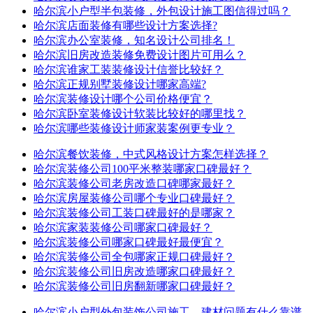
哈尔滨小户型半包装修，外包设计施工图信得过吗？
哈尔滨店面装修有哪些设计方案选择?
哈尔滨办公室装修，知名设计公司排名！
哈尔滨旧房改造装修免费设计图片可用么？
哈尔滨谁家工装装修设计信誉比较好？
哈尔滨正规别墅装修设计哪家高端?
哈尔滨装修设计哪个公司价格便宜？
哈尔滨卧室装修设计软装比较好的哪里找？
哈尔滨哪些装修设计师家装案例更专业？
哈尔滨餐饮装修，中式风格设计方案怎样选择？
哈尔滨装修公司100平米整装哪家口碑最好？
哈尔滨装修公司老房改造口碑哪家最好？
哈尔滨房屋装修公司哪个专业口碑最好？
哈尔滨装修公司工装口碑最好的是哪家？
哈尔滨家装装修公司哪家口碑最好？
哈尔滨装修公司哪家口碑最好最便宜？
哈尔滨装修公司全包哪家正规口碑最好？
哈尔滨装修公司旧房改造哪家口碑最好？
哈尔滨装修公司旧房翻新哪家口碑最好？
哈尔滨小户型外包装饰公司施工，建材问题有什么靠谱