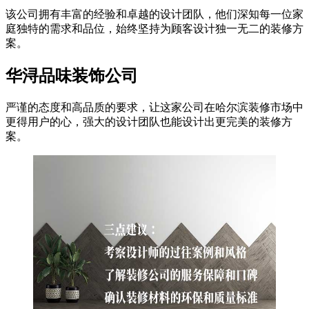
该公司拥有丰富的经验和卓越的设计团队，他们深知每一位家
庭独特的需求和品位，始终坚持为顾客设计独一无二的装修方
案。
华浔品味装饰公司
严谨的态度和高品质的要求，让这家公司在哈尔滨装修市场中
更得用户的心，强大的设计团队也能设计出更完美的装修方
案。