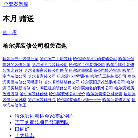
全套案例库
本月
赠送
查 看
哈尔滨装修公司相关话题
哈尔滨专业装修公司
哈尔滨二手房装修
哈尔滨信得过的装修公司
哈尔滨信
誉好的装修公司
哈尔滨全包装修公司
哈尔滨半包装饰公司
哈尔滨哪个装修
公司比较好
哈尔滨哪家装修公司便宜
哈尔滨哪家装修公司经济实惠
哈尔滨
室内装修公司
哈尔滨家装公司
哈尔滨小户型装修
哈尔滨工装装修公司
哈尔
滨房屋装修公司哪家好
哈尔滨整装装修公司
哈尔滨旧房改造装修公司
哈尔
滨旧房翻新装修
哈尔滨正规的装修公司
哈尔滨知名的装修公司
哈尔滨老房
改造装修
哈尔滨装修价格
哈尔滨装修公司报价
哈尔滨装修公司硬装
哈尔滨
装修公司风格
哈尔滨装修外包
哈尔滨装修多少钱一平米
哈尔滨装修方案
哈
尔滨装修施工
哈尔滨秒看秒会家装案例库
巧工的家装项目经理团队
口碑好
十大排名