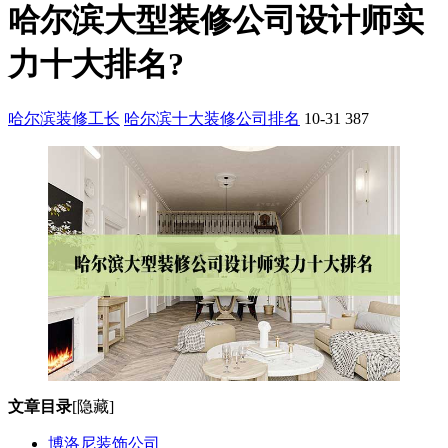
哈尔滨大型装修公司设计师实
力十大排名?
哈尔滨装修工长
哈尔滨十大装修公司排名
10-31
387
文章目录
[隐藏]
博洛尼装饰公司